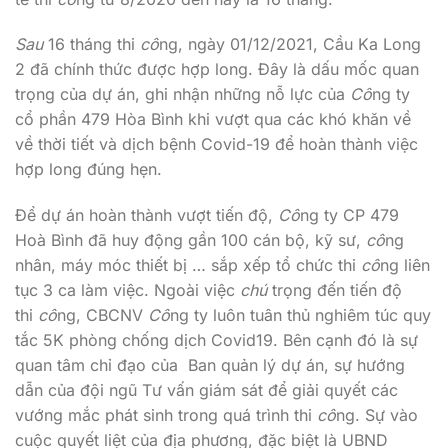
Sau
16 tháng thi
cô
ng, ngày 01/12/2021, Cầu Ka Long
2 đã chính thức được hợp long. Đây là dấu mốc quan
trọng của dự án, ghi nhận những nỗ lực của
Cô
ng ty
cổ phần 479 Hòa Bình khi vượt qua các khó khăn về
về thời tiết và dịch bệnh Covid-19 để hoàn thành việc
hợp long đúng hẹn.
Để dự án hoàn thành vượt tiến độ,
Cô
ng ty CP 479
Hoà Bình đã huy động gần 100 cán bộ, kỹ sư,
cô
ng
nhân, máy móc thiết bị … sắp xếp tổ chức thi
cô
ng liên
tục 3 ca làm việc. Ngoài việc
chú
trọng đến tiến độ
thi
cô
ng, CBCNV
Cô
ng ty luôn tuân thủ nghiêm túc quy
tắc 5K phòng chống dịch Covid19. Bên cạnh đó là sự
quan tâm chỉ đạo của Ban quản lý dự án, sự hướng
dẫn của đội ngũ Tư vấn giám sát để giải quyết các
vướng mắc phát sinh trong quá trình thi
cô
ng. Sự vào
cuộc quyết liệt của địa phương, đặc biệt là UBND