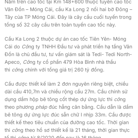
Nằm trên cao tốc tại Km 148+600 thuộc tuyến cao tốc
Vân Đồn – Móng Cái, cầu Ka Long 2 nối hai bờ Đông –
Tây của TP Móng Cái. Đây là cây cầu cuối tuyến trong
tổng số 32 cây cầu trên toàn tuyến cao tốc này.
Cầu Ka Long 2 thuộc dự án cao tốc Tiên Yên- Móng
Cái do
Cô
ng ty TNHH Đầu tư và phát triển hạ tầng Vân
Đồn là chủ đầu tư, tư vấn giám sát là Tedi- Tedi North-
Apeco,
Cô
ng ty cổ phần 479 Hòa Bình nhà thầu
thi
cô
ng chính với tổng giá trị 260 tỷ đồng.
Cầu được thiết kế làm 2 đơn nguyên riêng biệt, chiều
dài cầu 410,7m và chiều rộng cầu 27m. Cầu chính sử
dụng dầm hộp bê tông cốt thép dự ứng lực thi
cô
ng
theo phương
pháp
đúc hẫng cân bằng. Cầu dẫn là dầm
bê tông dự ứng lực đúc sẵn chữ I nhịp 33m. Cầu được
thiết kế theo tiêu chuẩn của đường cao tốc. Thời gian
thi
cô
ng theo hồ sơ thiết kế là 21 tháng, thời gian thực
tế thi
cô
ng từ 8/2020 đến nay là 16 tháng.