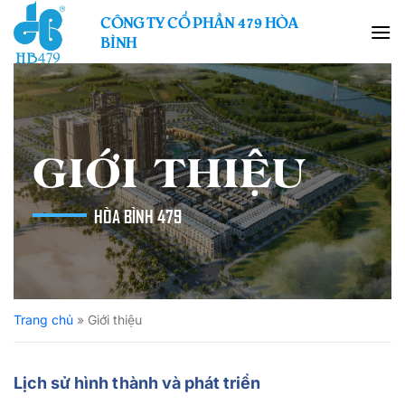
Skip
CÔNG TY CỔ PHẦN 479 HÒA
to
BÌNH
content
GIỚI THIỆU
HÒA BÌNH 479
Trang chủ
»
Giới thiệu
Lịch sử hình thành và phát triển